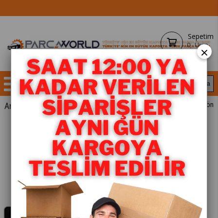
Sepetim
0
Ürün
×
Anasayfa
YEDEK PARÇA
< < Önceki Sayfaya Dön