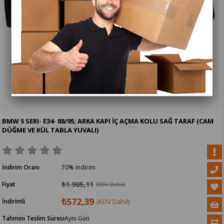
BMW 5 SERI- E34- 88/95; ARKA KAPI İÇ AÇMA KOLU SAĞ TARAF (CAM
DÜĞME VE KÜL TABLA YUVALI)
İndirim Oranı
70
%
İndirim
₺1.905,11
Fiyat
(KDV Dahil)
₺572,39
İndirimli
(KDV Dahil)
Tahmini Teslim Süresi
Aynı Gün