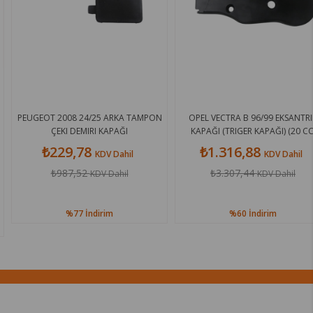
PEUGEOT 2008 24/25 ARKA TAMPON
OPEL VECTRA B 96/99 EKSANTRIK
ÇEKI DEMIRI KAPAĞI
KAPAĞI (TRIGER KAPAĞI) (20 CC)
₺229,78
₺1.316,88
KDV Dahil
KDV Dahil
₺987,52
₺3.307,44
KDV Dahil
KDV Dahil
%77
İndirim
%60
İndirim