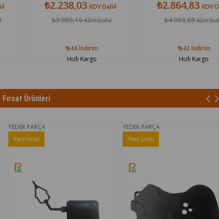
₺2.238,03
₺2.864,83
KDV Dahil
KDV Dahil
₺3.989,16
₺4.903,68
KDV Dahil
KDV Dahil
%44
İndirim
%42
İndirim
Hızlı Kargo
Hızlı Kargo
Fırsat Ürünleri
EDEK PARÇA
YEDEK PARÇA
Yeni Ürün
Yeni Ürün