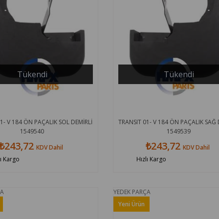
Tükendi
Tükendi
1- V 184 ÖN PAÇALIK SOL DEMİRLİ
TRANSIT 01- V 184 ÖN PAÇALIK SAĞ 
1549540
1549539
₺243,72
₺243,72
KDV Dahil
KDV Dahil
lı Kargo
Hızlı Kargo
ÇA
YEDEK PARÇA
Yeni Ürün