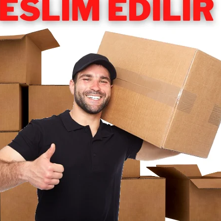
Z)
Ürün Adına Göre (Z<A)
Stoktakiler
26 Ürün
ÇA
YEDEK PARÇA
Yeni Ürün