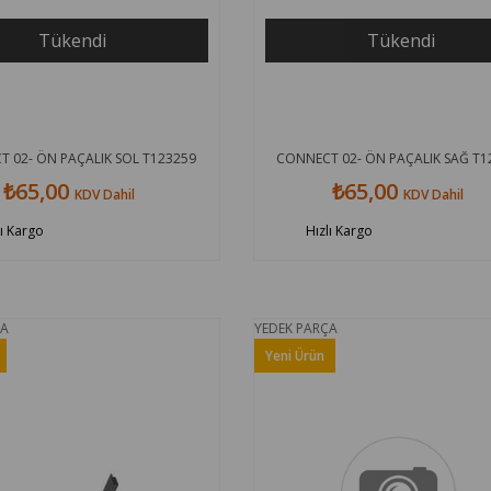
Tükendi
Tükendi
 02- ÖN PAÇALIK SOL T123259
CONNECT 02- ÖN PAÇALIK SAĞ T1
₺65,00
₺65,00
KDV Dahil
KDV Dahil
lı Kargo
Hızlı Kargo
ÇA
YEDEK PARÇA
Yeni Ürün