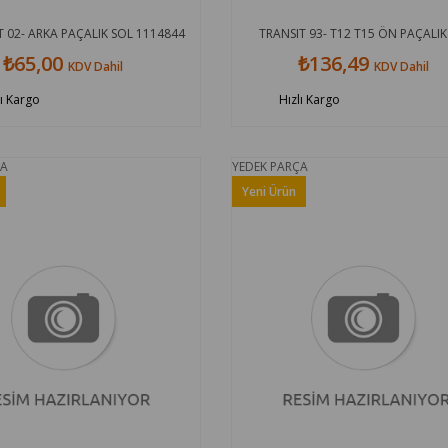
02- ARKA PAÇALIK SOL 1114844
TRANSIT 93- T12 T15 ÖN PAÇALIK
₺65,00
₺136,49
KDV Dahil
KDV Dahil
lı Kargo
Hızlı Kargo
ÇA
YEDEK PARÇA
Yeni Ürün