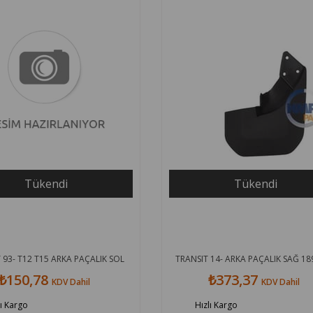
Tükendi
Tükendi
 93- T12 T15 ARKA PAÇALIK SOL
TRANSIT 14- ARKA PAÇALIK SAĞ 1
₺150,78
₺373,37
KDV Dahil
KDV Dahil
lı Kargo
Hızlı Kargo