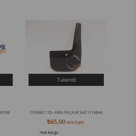
Tükendi
893788
CONNECT 02- ARKA PAÇALIK SAĞ 1114844
₺65,00
KDV Dahil
Hızlı Kargo