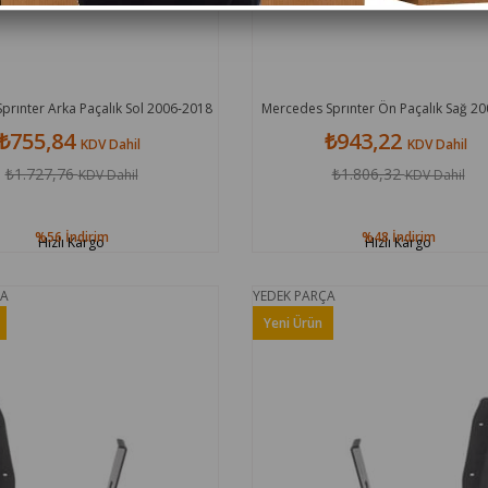
prınter Arka Paçalık Sol 2006-2018
Mercedes Sprınter Ön Paçalık Sağ 2
₺755,84
₺943,22
KDV Dahil
KDV Dahil
₺1.727,76
₺1.806,32
KDV Dahil
KDV Dahil
%56
İndirim
%48
İndirim
Hızlı Kargo
Hızlı Kargo
ÇA
YEDEK PARÇA
Yeni Ürün