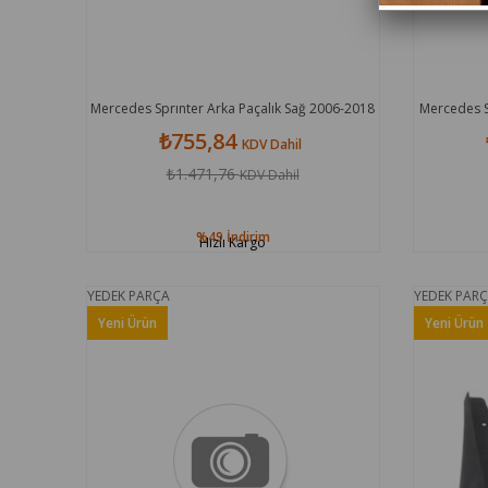
Mercedes Sprınter Arka Paçalık Sağ 2006-2018
Mercedes S
₺755,84
KDV Dahil
₺1.471,76
KDV Dahil
%49
İndirim
Hızlı Kargo
YEDEK PARÇA
YEDEK PAR
Yeni Ürün
Yeni Ürün