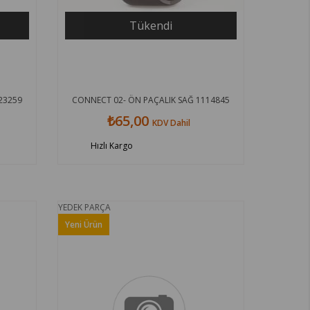
Tükendi
23259
CONNECT 02- ÖN PAÇALIK SAĞ 1114845
₺65,00
KDV Dahil
Hızlı Kargo
YEDEK PARÇA
Yeni Ürün