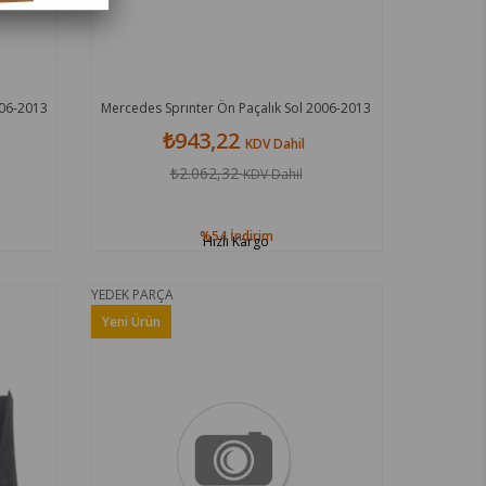
006-2013
Mercedes Sprınter Ön Paçalık Sol 2006-2013
₺943,22
KDV Dahil
₺2.062,32
KDV Dahil
%54
İndirim
Hızlı Kargo
YEDEK PARÇA
Yeni Ürün