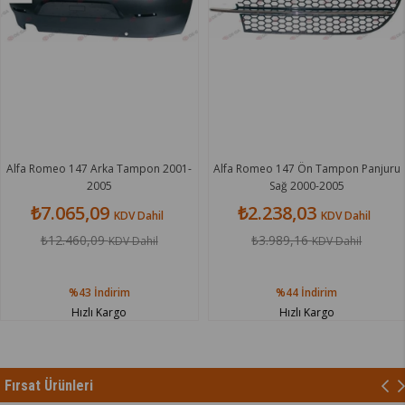
eo 147 Arka Tampon 2001-
Alfa Romeo 147 Ön Tampon Panjuru
Alfa R
2005
Sağ 2000-2005
.065,09
₺2.238,03
₺
KDV Dahil
KDV Dahil
12.460,09
₺3.989,16
KDV Dahil
KDV Dahil
%43
İndirim
%44
İndirim
Hızlı Kargo
Hızlı Kargo
Fırsat Ürünleri