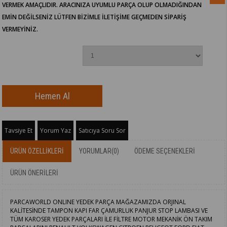
VERMEK AMAÇLIDIR. ARACINIZA UYUMLU PARÇA OLUP OLMADIĞINDAN
EMİN DEĞİLSENİZ LÜTFEN BİZİMLE İLETİŞİME GEÇMEDEN SİPARİŞ
VERMEYİNİZ.
Tavsiye Et
Yorum Yaz
Satıcıya Soru Sor
ÜRÜN ÖZELLIKLERI
YORUMLAR
(0)
ÖDEME SEÇENEKLERI
ÜRÜN ÖNERILERI
PARCAWORLD ONLINE YEDEK PARÇA MAĞAZAMIZDA ORJINAL
KALİTESİNDE TAMPON KAPI FAR ÇAMURLUK PANJUR STOP LAMBASI VE
TÜM KAROSER YEDEK PARÇALARI İLE FİLTRE MOTOR MEKANİK ÖN TAKIM