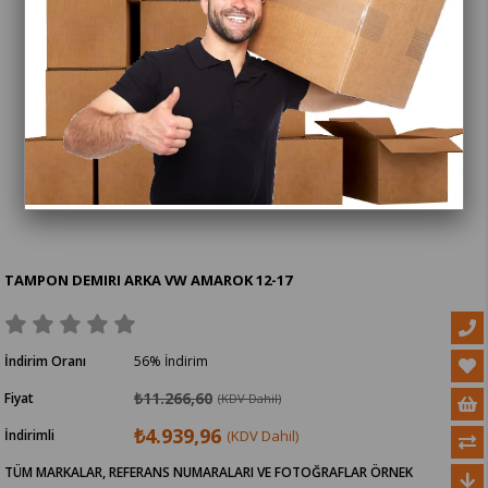
TAMPON DEMIRI ARKA VW AMAROK 12-17
İndirim Oranı
56
%
İndirim
₺11.266,60
Fiyat
(KDV Dahil)
₺4.939,96
İndirimli
(KDV Dahil)
TÜM MARKALAR, REFERANS NUMARALARI VE FOTOĞRAFLAR ÖRNEK