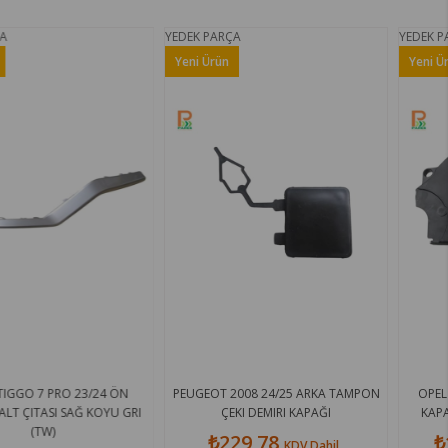
YEDEK PARÇA
YEDEK PARÇA
Yeni Ürün
Yeni Ürün
3/24 ÖN
PEUGEOT 2008 24/25 ARKA TAMPON
OPEL VECTRA B 96/9
 KOYU GRI
ÇEKI DEMIRI KAPAĞI
KAPAĞI (TRIGER KAPA
₺229,78
₺1.316,88
KDV Dahil
K