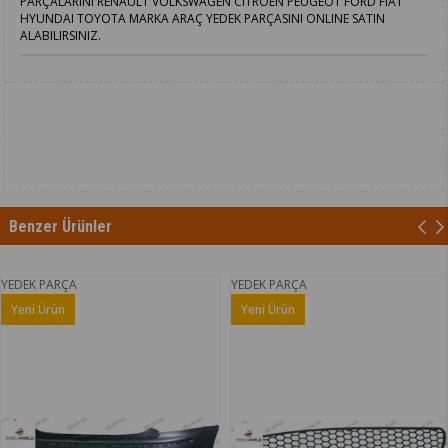
PARÇALARINI RENAULT VOLKSWAGEN CITROEN PEUGEOT FORD FIAT
HYUNDAI TOYOTA MARKA ARAÇ YEDEK PARÇASINI ONLINE SATIN
ALABILIRSINIZ.
Benzer Ürünler
RÇA
YEDEK PARÇA
YEDEK 
n
Yeni Ürün
Yeni Ü