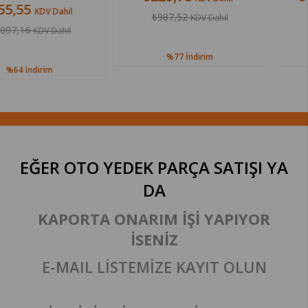
ahil
₺987,52
₺3.307,44
KDV Dahil
KD
hil
%77
İndirim
%60
İndir
EĞER OTO YEDEK PARÇA SATIŞI
YA
DA
KAPORTA ONARIM İŞİ YAPIYOR
İSENİZ
E-MAIL LİSTEMİZE KAYIT OLUN