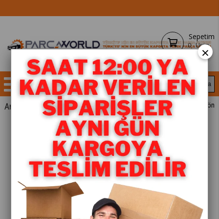
Sepetim
0
Ürün
×
Anasayfa
YEDEK PARÇA
< < Önceki Sayfaya Dön